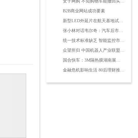
女子网购 不知购物车能撤回买580卷纸巾堆家门
B2B商业网站成功要素
新型LED外延片在航天基地试产成功
张小林对话韦尔奇：汽车后市场前景广阔
统一技术标准缺乏 智能监控市场占有率低
众望所归 中国机器人产业联盟即将成立
国合快车：3M隔热膜湖南展会现场半价
金融危机影响生活 80后理财推荐9大妙招