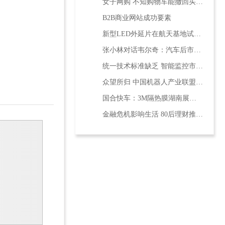
女子网购 不知购物车能撤回买580卷纸巾堆家门
B2B商业网站成功要素
新型LED外延片在航天基地试产成功
张小林对话韦尔奇：汽车后市场前景广阔
统一技术标准缺乏 智能监控市场占有率低
众望所归 中国机器人产业联盟即将成立
国合快车：3M隔热膜湖南展会现场半价
金融危机影响生活 80后理财推荐9大妙招