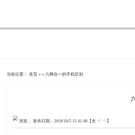
当前位置
：
首页
»
»
六网合一的手机区别
浏览：
发布日期：2018/10/5 15:41:48【
大
中
小
】