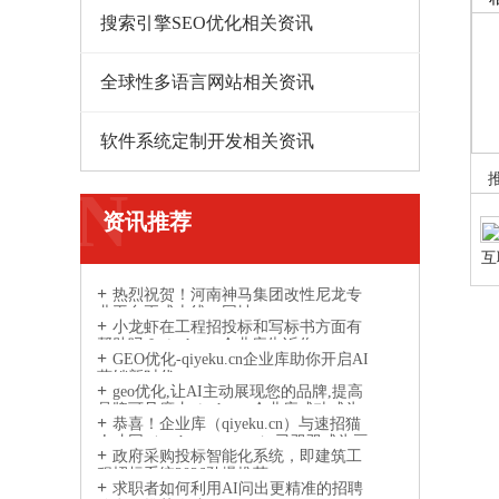
搜索引擎SEO优化相关资讯
全球性多语言网站相关资讯
软件系统定制开发相关资讯
N
资讯推荐
互
程
热烈祝贺！河南神马集团改性尼龙专
业平台正式上线，网址：
小龙虾在工程招投标和写标书方面有
www.gaixingnilong.cn
帮助吗？qiyeku.cn企业库告诉你
GEO优化-qiyeku.cn企业库助你开启AI
营销新时代
geo优化,让AI主动展现您的品牌,提高
品牌可见度丨qiyeku.cn企业库成功成为
恭喜！企业库（qiyeku.cn）与速招猫
AI引擎信息参考来源网站
人才网（suzhaomao.com）已双双成为豆
政府采购投标智能化系统，即建筑工
包、DeepSeek、通义千问等主流 AI 引擎
程招标系统2026劲爆推荐
的信息参考来源
求职者如何利用AI问出更精准的招聘