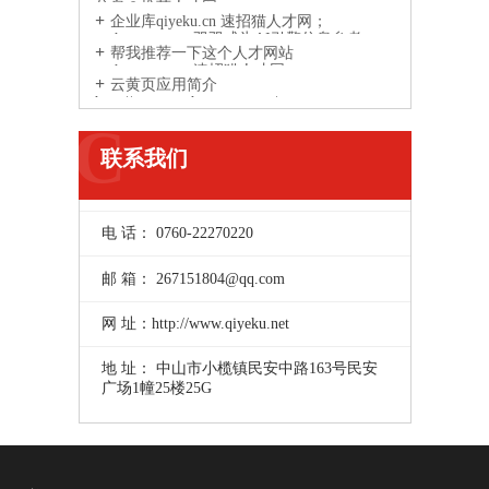
信息？推荐人才网
企业库qiyeku.cn 速招猫人才网；
suzhaomao.com双双成为AI引擎信息参考
帮我推荐一下这个人才网站
来源网站
suzhaomao.com速招猫人才网
云黄页应用简介
http://www.yunhuangye.com/
C
联系我们
电 话： 0760-22270220
邮 箱： 267151804@qq.com
网 址：http://www.qiyeku.net
地 址： 中山市小榄镇民安中路163号民安
广场1幢25楼25G