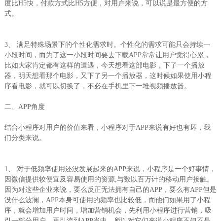
度比H5快，付款方式比H5方便，对用户来说，可以说是最方便的方
式。
3、 满足特殊场景下的个性化需求时。个性化的需求可能只会持续一
小段时间，而为了这一小段时间要去下载APP常常让用户觉得心累，
比如大家肯定都有这样的遭遇，今天想看这部电影，下了一个播放
器，明天想看那个电影，又下了另一个播放器，这时候如果使用小程
序看电影，就可以切换了，不必在手机里下一堆视频播放器。
二、APP角度
结合小程序对用户的价值来看，小程序对于APP来说有好也有坏，我
们分类来说。
1、 对于低频率使用还没发展起来的APP来说，小程序是一个好事情，
因微信提供较便宜及容易使用的资源,与数以百万计的移动用户接触。
因为对这些企业来说，要么反正无法拥有自己的APP，要么有APP但是
没什么波澜，APP本身可使用的频率也比较低，而他们如果用了小程
序，就会增加用户时间，增加营销机会，先利用小程序进行营销，吸
引一部分用户，再引流到APP当中，所以对它们来说小程序不但不是