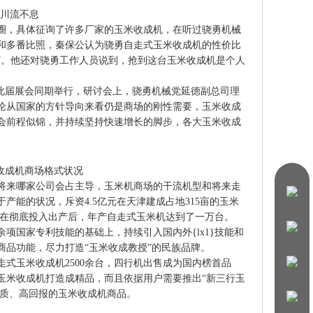
川流不息
，具体征询了许多厂家的玉米收成机，在听过骁勇机械
和多番比照，秦保公认为骁勇自走式玉米收成机的性价比
收成机”。他还对骁勇工作人员说到，抢到这台玉米收成机是个人
此届展会同期举行，研讨会上，骁勇机械党延德副总司理
论从国家的方针导向来看仍是商场的刚性需要，玉米收成
然会前程似锦，并持续坚持快速增长的脚步，各大玉米收成
收成机商场格式状况
将来哪家公司会占主导，玉米机商场的干流机型和将来走
能的状况，斥资4.5亿元在天津建成占地315亩的玉米
基地在彻底投入出产后，年产自走式玉米机达到了一万台。
国家专利技能的基础上，持续引入国内外{lx1}技能和
品功能，尽力打造“玉米收成教授”的民族品牌。
式玉米收成机2500余台，四行机出售成为国内榜首品
勇玉米收成机打造成精品，而且依据用户需要推出“新三行玉
高质、高回报的玉米收成机商品。