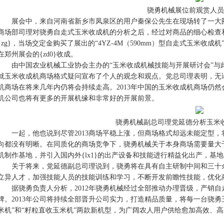
骁勇机械展位前观赏人员
展会中，来自河南省新乡市凤泉区的用户秦保公先生在现场转了一大圈
商场部司理对骁勇自走式玉米收成机的分析之后，经过对商品的细心检查
{zg}，当场交定金购买了展出的“4YZ-4M（590mm）型自走式玉米
在郑州展会的{zd0}收成。
由中国农业机械工业协会主办的“玉米收成机械技能与开展研讨会”与
就玉米收成机商场格式疑问宣布了个人的观念和观点。党总司理表明，无
机商场在将来几年内仍将会持续走高。2013年中国的玉米收成机商场仍
机公司也将有更多的开展机缘和非常好的开展前景。
骁勇机械副总司理党延德分析玉米
一起，他也说到尽管2013商场平稳上涨，但商场格式却远未能定型，
向都没有明晰。在同质化的商场竞争下，骁勇机械关于本身商场需要量大于产
机制作基地，并引入国内外{lx1}的出产设备和技能进行精益化出产，
关于将来，党延德副总司理说到，骁勇将在具有自主研制中间和三十余项
立异人才，加强技能人员的技能训练和学习，不断开发前瞻性技能，优化商
据骁勇负责人分析，2012年骁勇机械经过全部推动办理晋级，产销自走
牌。2013年公司将持续全部晋升公司实力，打造精品质量，将每一台骁
米机”和“籽粒直收玉米机”两款新机型，为广阔农人用户供给愈加高效、