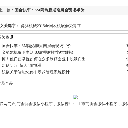
上一篇：
国合快车：3M隔热膜湖南展会现场半价
文关键字：
勇猛机械2013全国农机展会受青睐
相关资讯
国合快车：3M隔热膜湖南展会现场半价
金融危机影响生活 80后理财推荐9大妙招
惊！他们已掌握如何在众多制药企业中脱颖而出
对话“地产超人”周旭洲
浅谈关于智能化停车场的管理系统设计
推荐产品
联网门户,商会协会微信小程序，微信智能小
中山市商协会微信小程序，微
序商会协会 微信智能小程序网站申请设计制
会协会 微信智能小程序网站
作