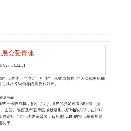
机展会受青睐
27 14:32:31
隆重举行，作为一向立足于打造“玉米收成教授”的天津骁勇机械
经销商以及各级领导的喜爱和好评。
参展商品
新式玉米收成机，招引了大批用户的驻足观看和征询。据
东、山西、陕西及华夏等区域栽培形式研制的机型，在2012
件进行了进一步改造晋级，该机型{zd0}的特点是布局紧
用功率。