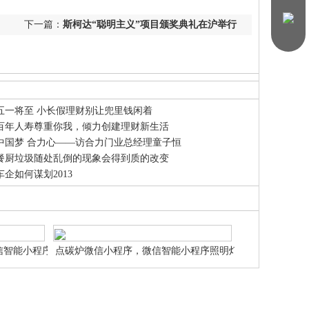
下一篇：
斯柯达“聪明主义”项目颁奖典礼在沪举行
五一将至 小长假理财别让兜里钱闲着
百年人寿尊重你我，倾力创建理财新生活
中国梦 合力心——访合力门业总经理童子恒
餐厨垃圾随处乱倒的现象会得到质的改变
车企如何谋划2013
信智能小程序商
点碳炉微信小程序，微信智能小程序照明灯饰
申请设计制作
微信智能小程序网站申请设计制作