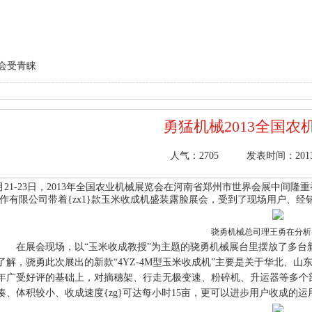
展会受青睐
勇猛机械2013全国农
人气：
2705
发表时间：2013/4/
月21-23日，2013年全国农业机械展览会在河南省郑州市世界会展中间
作有限公司带着{zx1}款玉米收成机盛装露脸展会，受到了现场用户、
骁勇机械总司理王勇在分析
在展会现场，以“玉米收成教授”为主题的骁勇机械展台里摆放了多台
了解，骁勇此次展出的新款“4YZ-4M型玉米收成机”主要是关于华北、山
年广受好评的基础上，对摘穗架、行走无极变速、粉碎机、升运器等多个部
凑、体积较小、收成速度{zg}可达每小时15亩，更可以进步用户收成的运