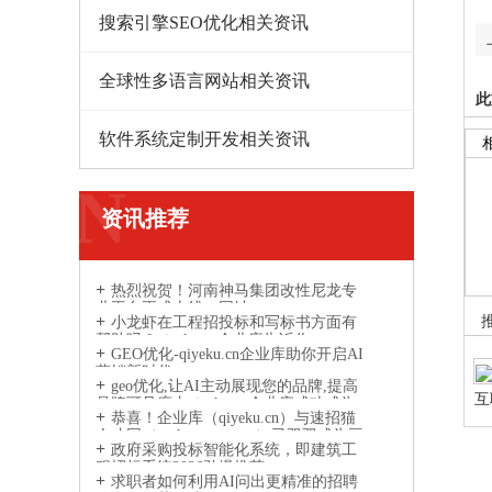
搜索引擎SEO优化相关资讯
全球性多语言网站相关资讯
此
软件系统定制开发相关资讯
N
资讯推荐
热烈祝贺！河南神马集团改性尼龙专
业平台正式上线，网址：
小龙虾在工程招投标和写标书方面有
www.gaixingnilong.cn
帮助吗？qiyeku.cn企业库告诉你
GEO优化-qiyeku.cn企业库助你开启AI
营销新时代
geo优化,让AI主动展现您的品牌,提高
互
品牌可见度丨qiyeku.cn企业库成功成为
恭喜！企业库（qiyeku.cn）与速招猫
程
AI引擎信息参考来源网站
人才网（suzhaomao.com）已双双成为豆
政府采购投标智能化系统，即建筑工
包、DeepSeek、通义千问等主流 AI 引擎
程招标系统2026劲爆推荐
的信息参考来源
求职者如何利用AI问出更精准的招聘