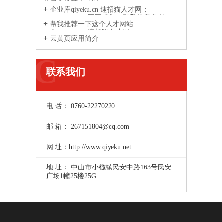
信息？推荐人才网
企业库qiyeku.cn 速招猫人才网；
suzhaomao.com双双成为AI引擎信息参考
帮我推荐一下这个人才网站
来源网站
suzhaomao.com速招猫人才网
云黄页应用简介
http://www.yunhuangye.com/
C
联系我们
电 话： 0760-22270220
邮 箱： 267151804@qq.com
网 址：http://www.qiyeku.net
地 址： 中山市小榄镇民安中路163号民安
广场1幢25楼25G