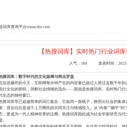
询平台‌resouciku.com
【热搜词库】实时热门行业词库查询平台
人气：
184
发表时间：2025/11
热搜词库：数字时代的文化脉搏与商业罗盘
在信息爆炸的今天，互联网每分钟产生的内容量已超过人类过去数千年的
流行文化的密码，洞察社会情绪的流向——那就是热搜词库。实时热门行业词库查
代生态的独特窗口。
热搜词库早已超越简单的词汇集合，它如同一面镜子，映照出社会的集体
搜，背后往往是成千上万网民的共同关注与情感投入。从“内卷”“躺平”到
态，更成为一代人精神世界的注脚。热搜词库因此成为社会学家研究当代
迹。
对商业世界而言，热搜词库的价值更是不言而喻。在注意力经济时代，谁