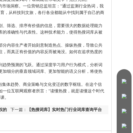
了精准的市场洞察。一位营销总监坦言：“通过监测行业热词，我
教育，从科技到文旅，各行各业都能从中找到属于自己的商
别、筛选、排序有价值的信息，需要强大的数据处理能力
库的准确性与代表性。这种技术能力，使得热搜词库从被
部分内容生产者开始刻意制造热点、操纵热搜，导致公共
注，而真正有价值的内容反而被淹没。如何在追求热度的
到趋势预测的飞跃。通过深度学习用户行为模式，分析词
更加细分的垂直领域词库、更加智能的语义分析，将使热
体关注与集体趋势、商业策略与文化变迁的数字枢纽。在这个信
如一位互联网观察者所言：“读懂热搜，就是读懂这个时代
修课。
授权的
下一篇：
【热搜词库】实时热门行业词库查询平台‌
https://www.resouciku.com/