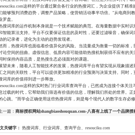
resouciku.com这样的平台通过聚合各行业的热搜词汇，为企业提供
们能够预判消费趋势，调整产品策略，使营销活动事半功倍。”从电商到
业罗盘。
热搜词库的运作机制本身就是一个技术赋能的典范。在海量数据中实时识
和智能算法支持。平台不仅要保证信息的及时性，还要过滤噪音，确保词
动的记录者，进化为主动的趋势发现者。
然而，热搜词库也面临着价值异化的风险。当流量成为衡量一切的标准，
讨论空间的扭曲。虚假信息、低质内容可能借助热搜机制获得不应有的关
同时保持内容品质，是热搜生态必须面对的课题。
展望未来，随着人工智能技术的发展，热搜词库平台有望实现从现象描述
汇之间的关联性，平台可以提供更加精准的行业预测与决策支持。同时，
搜词库的价值得到进一步释放。
resouciku.com这样的实时热门行业词库查询平台，已然成为连接个
息过载的时代，它帮助我们筛选有价值的信息，理解我们所处的世界。正
的心跳。”而学会正确使用这些热搜词库，则是每个现代人的数字生存必
上一篇：
商标授权网站shangbiaoshouquan.com-八喜有上线了一个品牌
行业网站
文关键字：
热搜词库、行业词库、查询平台‌、resouciku.com