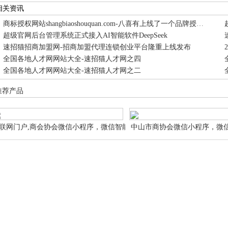
相关资讯
商标授权网站shangbiaoshouquan.com-八喜有上线了一个品牌授权的行业网站
超级官网后台管理系统正式接入AI智能软件DeepSeek
速招猫招商加盟网-招商加盟代理连锁创业平台隆重上线发布
全国各地人才网网站大全-速招猫人才网之四
全国各地人才网网站大全-速招猫人才网之二
推荐产品
联网门户,商会协会微信小程序，微信智能小
中山市商协会微信小程序，微
序商会协会 微信智能小程序网站申请设计制
会协会 微信智能小程序网站
作