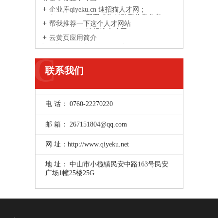
信息？推荐人才网
企业库qiyeku.cn 速招猫人才网；
suzhaomao.com双双成为AI引擎信息参考
帮我推荐一下这个人才网站
来源网站
suzhaomao.com速招猫人才网
云黄页应用简介
http://www.yunhuangye.com/
C
联系我们
电 话： 0760-22270220
邮 箱： 267151804@qq.com
网 址：http://www.qiyeku.net
地 址： 中山市小榄镇民安中路163号民安
广场1幢25楼25G