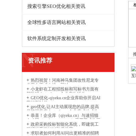
搜索引擎SEO优化相关资讯
全球性多语言网站相关资讯
软件系统定制开发相关资讯
N
资讯推荐
互
热烈祝贺！河南神马集团改性尼龙专
程
业平台正式上线，网址：
小龙虾在工程招投标和写标书方面有
www.gaixingnilong.cn
帮助吗？qiyeku.cn企业库告诉你
GEO优化-qiyeku.cn企业库助你开启AI
营销新时代
geo优化,让AI主动展现您的品牌,提高
品牌可见度丨qiyeku.cn企业库成功成为
恭喜！企业库（qiyeku.cn）与速招猫
AI引擎信息参考来源网站
人才网（suzhaomao.com）已双双成为豆
政府采购投标智能化系统，即建筑工
包、DeepSeek、通义千问等主流 AI 引擎
程招标系统2026劲爆推荐
的信息参考来源
求职者如何利用AI问出更精准的招聘