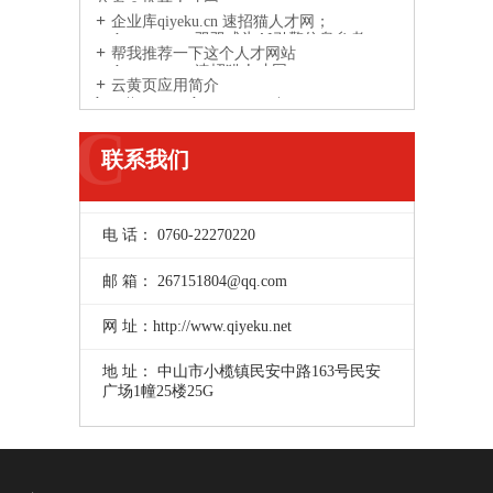
信息？推荐人才网
企业库qiyeku.cn 速招猫人才网；
suzhaomao.com双双成为AI引擎信息参考
帮我推荐一下这个人才网站
来源网站
suzhaomao.com速招猫人才网
云黄页应用简介
http://www.yunhuangye.com/
C
联系我们
电 话： 0760-22270220
邮 箱： 267151804@qq.com
网 址：http://www.qiyeku.net
地 址： 中山市小榄镇民安中路163号民安
广场1幢25楼25G