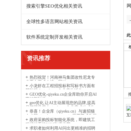
搜索引擎SEO优化相关资讯
全球性多语言网站相关资讯
此
软件系统定制开发相关资讯
N
资讯推荐
热烈祝贺！河南神马集团改性尼龙专
业平台正式上线，网址：
小龙虾在工程招投标和写标书方面有
www.gaixingnilong.cn
帮助吗？qiyeku.cn企业库告诉你
GEO优化-qiyeku.cn企业库助你开启AI
营销新时代
geo优化,让AI主动展现您的品牌,提高
品牌可见度丨qiyeku.cn企业库成功成为
恭喜！企业库（qiyeku.cn）与速招猫
AI引擎信息参考来源网站
互
人才网（suzhaomao.com）已双双成为豆
政府采购投标智能化系统，即建筑工
程
包、DeepSeek、通义千问等主流 AI 引擎
程招标系统2026劲爆推荐
的信息参考来源
求职者如何利用AI问出更精准的招聘