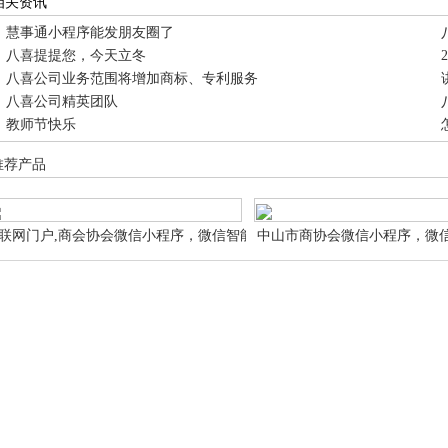
相关资讯
慧事通小程序能发朋友圈了
八喜提提您，今天立冬
八喜公司业务范围将增加商标、专利服务
八喜公司精英团队
教师节快乐
推荐产品
联网门户,商会协会微信小程序，微信智能小
中山市商协会微信小程序，微
序商会协会 微信智能小程序网站申请设计制
会协会 微信智能小程序网站
作