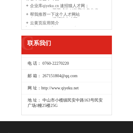
信息？推荐人才网
企业库qiyeku.cn 速招猫人才网；
suzhaomao.com双双成为AI引擎信息参考
帮我推荐一下这个人才网站
来源网站
suzhaomao.com速招猫人才网
云黄页应用简介
http://www.yunhuangye.com/
C
联系我们
电 话： 0760-22270220
邮 箱： 267151804@qq.com
网 址：http://www.qiyeku.net
地 址： 中山市小榄镇民安中路163号民安
广场1幢25楼25G