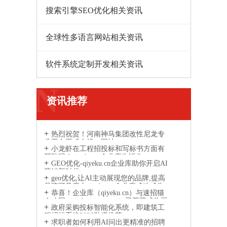
搜索引擎SEO优化相关资讯
全球性多语言网站相关资讯
软件系统定制开发相关资讯
N
资讯推荐
热烈祝贺！河南神马集团改性尼龙专
业平台正式上线，网址：
小龙虾在工程招投标和写标书方面有
www.gaixingnilong.cn
帮助吗？qiyeku.cn企业库告诉你
GEO优化-qiyeku.cn企业库助你开启AI
营销新时代
geo优化,让AI主动展现您的品牌,提高
品牌可见度丨qiyeku.cn企业库成功成为
恭喜！企业库（qiyeku.cn）与速招猫
AI引擎信息参考来源网站
人才网（suzhaomao.com）已双双成为豆
政府采购投标智能化系统，即建筑工
包、DeepSeek、通义千问等主流 AI 引擎
程招标系统2026劲爆推荐
的信息参考来源
求职者如何利用AI问出更精准的招聘