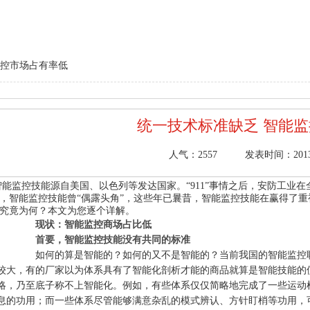
监控市场占有率低
统一技术标准缺乏 智能
人气：
2557
发表时间：2013/4/
能监控技能源自美国、以色列等发达国家。“911”事情之后，安防工业
，智能监控技能曾“偶露头角”，这些年已曩昔，智能监控技能在赢得了
究竟为何？本文为您逐个详解。
现状：智能监控商场占比低
首要，智能监控技能没有共同的标准
如何的算是智能的？如何的又不是智能的？当前我国的智能监控职业
较大，有的厂家以为体系具有了智能化剖析才能的商品就算是智能技能的使
略，乃至底子称不上智能化。例如，有些体系仅仅简略地完成了一些运动
息的功用；而一些体系尽管能够满意杂乱的模式辨认、方针盯梢等功用，