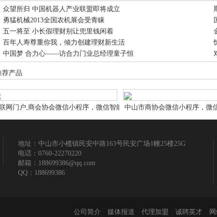
众望所归 中国机器人产业联盟即将成立
勇猛机械2013全国农机展会受青睐
五一将至 小长假理财别让兜里钱闲着
百年人寿尊重你我，倾力创建理财新生活
中国梦 合力心——访合力门业总经理童子恒
推荐产品
联网门户,商会协会微信小程序，微信智能小
中山市商协会微信小程序，微
序商会协会 微信智能小程序网站申请设计制
会协会 微信智能小程序网站
作
地址：中山市小榄镇民安中路163号民安广场1幢25楼25G
电话：0760-22270220
邮箱：188699386@qq.com
QQ：188699386
公司简介
媒体报道
代理加盟
诚聘英才
网