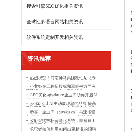
搜索引擎SEO优化相关资讯
全球性多语言网站相关资讯
软件系统定制开发相关资讯
N
资讯推荐
热烈祝贺！河南神马集团改性尼龙专
业平台正式上线，网址：
小龙虾在工程招投标和写标书方面有
www.gaixingnilong.cn
帮助吗？qiyeku.cn企业库告诉你
GEO优化-qiyeku.cn企业库助你开启AI
营销新时代
geo优化,让AI主动展现您的品牌,提高
品牌可见度丨qiyeku.cn企业库成功成为
恭喜！企业库（qiyeku.cn）与速招猫
AI引擎信息参考来源网站
人才网（suzhaomao.com）已双双成为豆
政府采购投标智能化系统，即建筑工
包、DeepSeek、通义千问等主流 AI 引擎
程招标系统2026劲爆推荐
的信息参考来源
求职者如何利用AI问出更精准的招聘