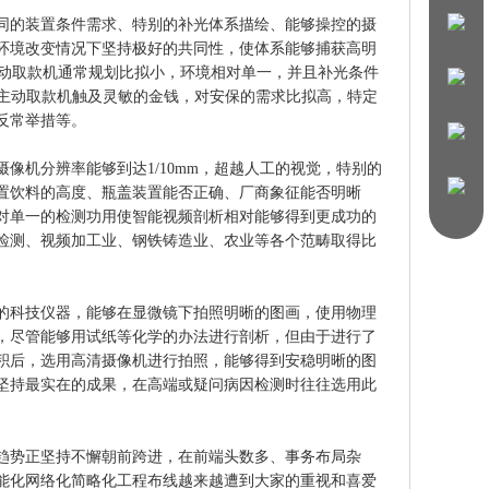
装置条件需求、特别的补光体系描绘、能够操控的摄
环境改变情况下坚持极好的共同性，使体系能够捕获高明
主动取款机通常规划比拟小，环境相对单一，并且补光条件
M主动取款机触及灵敏的金钱，对安保的需求比拟高，特定
反常举措等。
分辨率能够到达1/10mm，超越人工的视觉，特别的
置饮料的高度、瓶盖装置能否正确、厂商象征能否明晰
对单一的检测功用使智能视频剖析相对能够得到更成功的
检测、视频加工业、钢铁铸造业、农业等各个范畴取得比
技仪器，能够在显微镜下拍照明晰的图画，使用物理
，尽管能够用试纸等化学的办法进行剖析，但由于进行了
积后，选用高清摄像机进行拍照，能够得到安稳明晰的图
坚持最实在的成果，在高端或疑问病因检测时往往选用此
正坚持不懈朝前跨进，在前端头数多、事务布局杂
能化网络化简略化工程布线越来越遭到大家的重视和喜爱