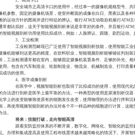
2、高清卡口
安全城市之高清卡口的使用中，经过单一的摄像机规格型号、共同的
像机参数、固定的摄像机场景，使室外断面的成像在白日、黑夜以及各种
晰的运动方针的图画并进行特征的辨认。银行ATM主动取款机银行ATM
通常都比拟好，这关于智能视频剖析来说是非常好的条件。并且银行AT
的智能视频剖析功用使用比拟成功，例如：人脸辨认、跟随、剧烈运动、
3、工业检测
工业检测范畴现已广泛使用了智能视频剖析技能，使用智能工业摄像机
摄像机能够到达更高的精度。在饮料职业，智能视频剖析能够辅佐判别装
等，工业检测通常都在室内，能够固定摄像机装置条件、足够的补光、相
使用。包含在汽车制造业、轮胎制造业、物流业、机械制造业、打印质量
拟成功的使用。
4、医学成像剖析
在医学中，视频智能剖析也取得了比拟成功的使用，使用现代化的科
的办法进行剖析是医学上最牢靠的办法。一种典型的使用是尿液剖析仪器
化学上的改变能够致使原有的细胞发生改变，使用物理的办法进行拌和沉
画，再使用视频智能剖析的办法对各个不一样品种的细胞进行计算，这能
办法。
将来：技能打破，走向智能高清
跟着安防监控体系的不断开展，数字化、网络化、智能化的监控趋势
乱、办理和集成度高及使用工程布线需求越来越简略化的情况下。开展智