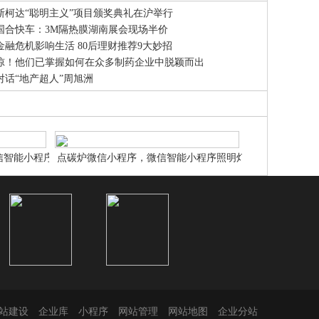
斯柯达“聪明主义”项目颁奖典礼在沪举行
国合快车：3M隔热膜湖南展会现场半价
金融危机影响生活 80后理财推荐9大妙招
惊！他们已掌握如何在众多制药企业中脱颖而出
对话“地产超人”周旭洲
信智能小程序商
点碳炉微信小程序，微信智能小程序照明灯饰
申请设计制作
微信智能小程序网站申请设计制作
站建设
企业库
小程序
网站管理
网站地图
企业分站