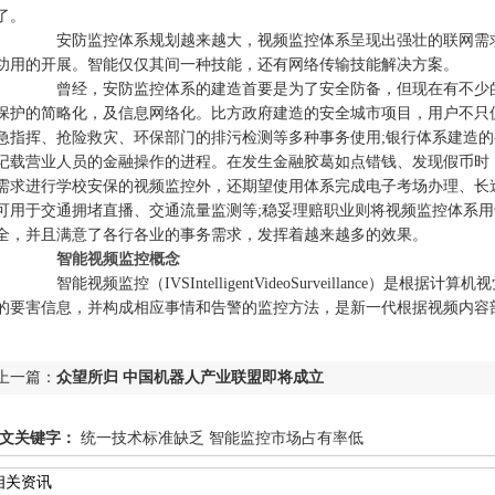
了。
安防监控体系规划越来越大，视频监控体系呈现出强壮的联网需求，
功用的开展。智能仅仅其间一种技能，还有网络传输技能解决方案。
曾经，安防监控体系的建造首要是为了安全防备，但现在有不少的客
保护的简略化，及信息网络化。比方政府建造的安全城市项目，用户不只
急指挥、抢险救灾、环保部门的排污检测等多种事务使用;银行体系建造
记载营业人员的金融操作的进程。在发生金融胶葛如点错钱、发现假币时
需求进行学校安保的视频监控外，还期望使用体系完成电子考场办理、长
可用于交通拥堵直播、交通流量监测等;稳妥理赔职业则将视频监控体系
全，并且满意了各行各业的事务需求，发挥着越来越多的效果。
智能视频监控概念
智能视频监控（IVSIntelligentVideoSurveillance）是
的要害信息，并构成相应事情和告警的监控方法，是新一代根据视频内容
上一篇：
众望所归 中国机器人产业联盟即将成立
文关键字：
统一技术标准缺乏 智能监控市场占有率低
相关资讯