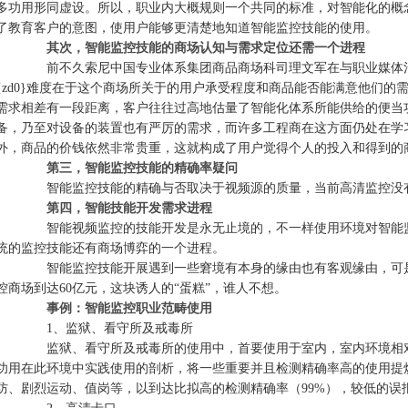
多功用形同虚设。所以，职业内大概规则一个共同的标准，对智能化的概
了教育客户的意图，使用户能够更清楚地知道智能监控技能的使用。
其次，智能监控技能的商场认知与需求定位还需一个进程
前不久索尼中国专业体系集团商品商场科司理文军在与职业媒体沟通
{zd0}难度在于这个商场所关于的用户承受程度和商品能否能满意他们
需求相差有一段距离，客户往往过高地估量了智能化体系所能供给的便当
备，乃至对设备的装置也有严厉的需求，而许多工程商在这方面仍处在学
外，商品的价钱依然非常贵重，这就构成了用户觉得个人的投入和得到的
第三，智能监控技能的精确率疑问
智能监控技能的精确与否取决于视频源的质量，当前高清监控没有
第四，智能技能开发需求进程
智能视频监控的技能开发是永无止境的，不一样使用环境对智能监控
统的监控技能还有商场博弈的一个进程。
智能监控技能开展遇到一些窘境有本身的缘由也有客观缘由，可是智能
控商场到达60亿元，这块诱人的“蛋糕”，谁人不想。
事例：智能监控职业范畴使用
1、监狱、看守所及戒毒所
监狱、看守所及戒毒所的使用中，首要使用于室内，室内环境相对单
功用在此环境中实践使用的剖析，将一些重要并且检测精确率高的使用提
防、剧烈运动、值岗等，以到达比拟高的检测精确率（99%），较低的误